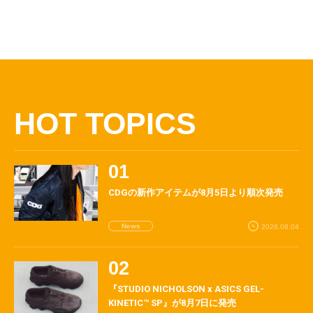
HOT TOPICS
CDGの新作アイテムが8月5日より順次発売
News
2026.08.04
『STUDIO NICHOLSON x ASICS GEL-
KINETIC™ SP』が8月7日に発売