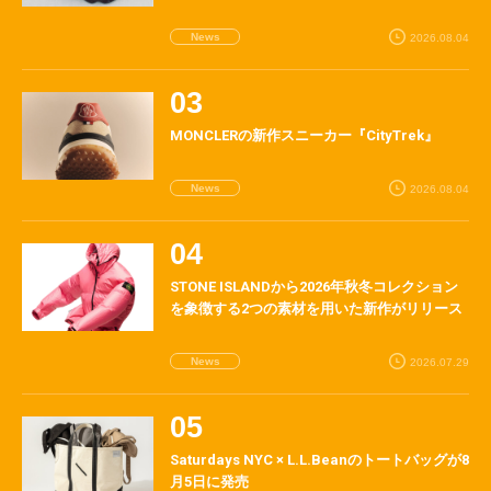
News
2026.08.04
MONCLERの新作スニーカー『CityTrek』
News
2026.08.04
STONE ISLANDから2026年秋冬コレクション
を象徴する2つの素材を用いた新作がリリース
News
2026.07.29
Saturdays NYC × L.L.Beanのトートバッグが8
月5日に発売