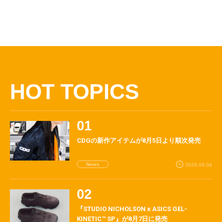
HOT TOPICS
CDGの新作アイテムが8月5日より順次発売
News
2026.08.04
『STUDIO NICHOLSON x ASICS GEL-
KINETIC™ SP』が8月7日に発売