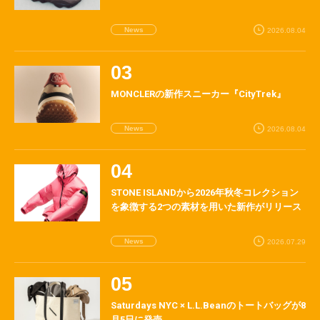
News
2026.08.04
MONCLERの新作スニーカー『CityTrek』
News
2026.08.04
STONE ISLANDから2026年秋冬コレクション
を象徴する2つの素材を用いた新作がリリース
News
2026.07.29
Saturdays NYC × L.L.Beanのトートバッグが8
月5日に発売