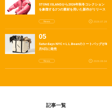
STONE ISLANDから2026年秋冬コレクション
を象徴する2つの素材を用いた新作がリリース
News
2026.07.29
Saturdays NYC × L.L.Beanのトートバッグが8
月5日に発売
News
2026.08.04
記事一覧