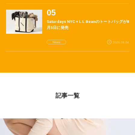
Saturdays NYC × L.L.Beanのトートバッグが8
月5日に発売
News
2026.08.04
記事一覧