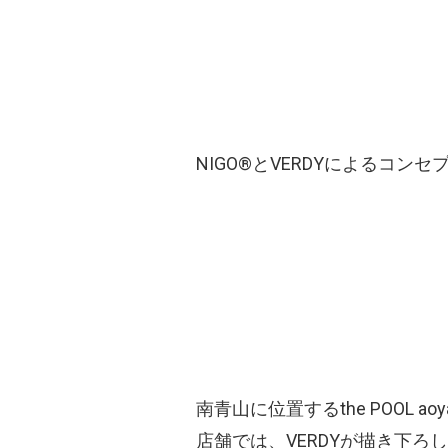
NIGO®とVERDYによるコンセプ
南青山に位置するthe POOL ao
店舗では、VERDYが描き下