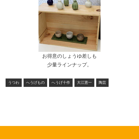
お得意のしょうゆ差しも
少量ラインナップ。
うつわ
へうげもの
へうげ十作
大江憲一
陶芸