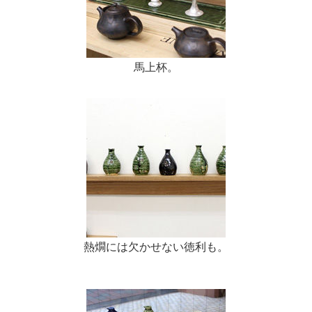
馬上杯。
熱燗には欠かせない徳利も。