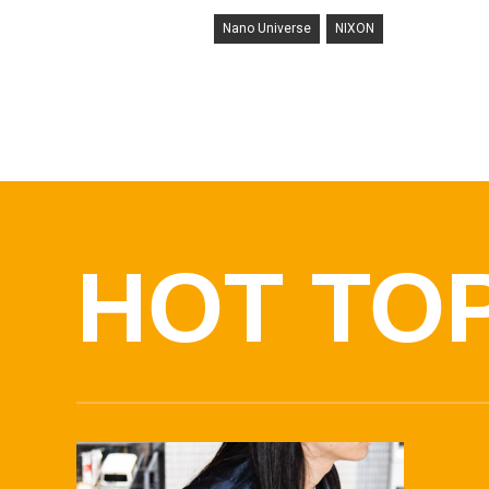
Nano Universe
NIXON
HOT TO