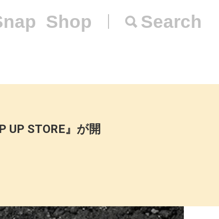
Snap
Shop
Search
 UP STORE』が開