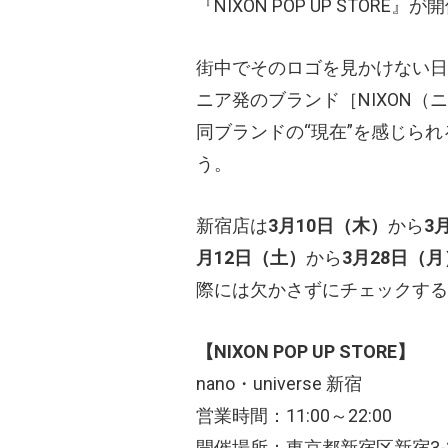
『NIXON POP UP STORE』
街中でそのロゴを見かけない日
ニア発のブランド［NIXON
（ニ
同ブランドの“現在”を感じら
う。
新宿店は
3月10日（木）
から
3
月12日（土）
から
3月28日（月
際には欠かさずにチェックする
【NIXON POP UP STORE】
nano・universe 新宿
営業時間：11:00～22:00
開催場所：東京都新宿区新宿3-3