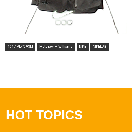
1017 ALYX 9SM
Matthew M Williams
NIKE
NIKELAB
HOT TOPICS