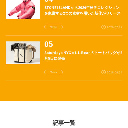
STONE ISLANDから2026年秋冬コレクション
を象徴する2つの素材を用いた新作がリリース
News
2026.07.29
Saturdays NYC × L.L.Beanのトートバッグが8
月5日に発売
News
2026.08.04
記事一覧