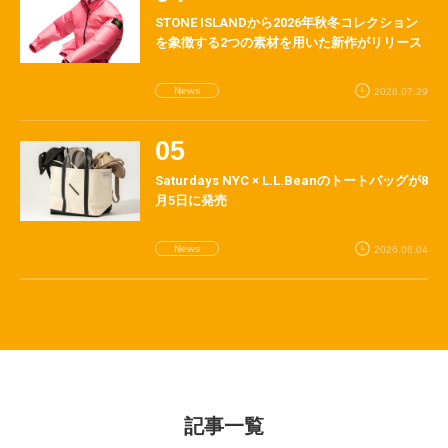
STONE ISLANDから2026年秋冬コレクション
を象徴する2つの素材を用いた新作がリリース
News
2026.07.29
Saturdays NYC × L.L.Beanのトートバッグが8
月5日に発売
News
2026.08.04
記事一覧