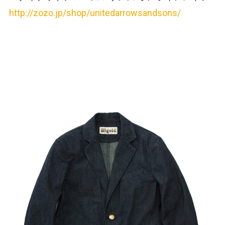
http://zozo.jp/shop/unitedarrowsandsons/