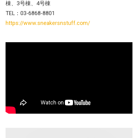
棟、3号棟、4号棟
TEL：03-6868-8801
https://www.sneakersnstuff.com/