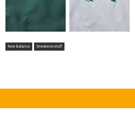
New Balance
Sneakersnstuff
HOT TOPICS