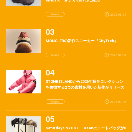
KINETIC™ SP』が8月7日に発売
News
2026.08.04
MONCLERの新作スニーカー『CityTrek』
News
2026.08.04
STONE ISLANDから2026年秋冬コレクション
を象徴する2つの素材を用いた新作がリリース
News
2026.07.29
Saturdays NYC × L.L.Beanのトートバッグが8