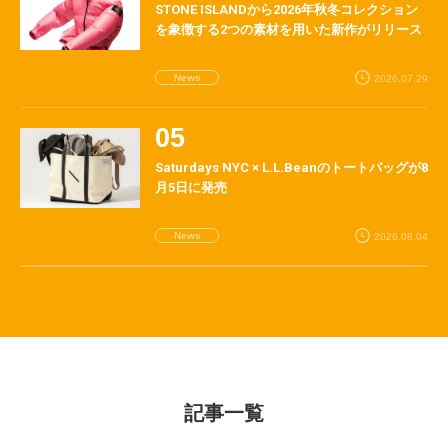
STONE ISLANDから2026年秋冬コレクション
を象徴する2つの素材を用いた新作がリリース
News
2026.07.29
Saturdays NYC × L.L.Beanのトートバッグが8
月5日に発売
News
2026.08.04
記事一覧