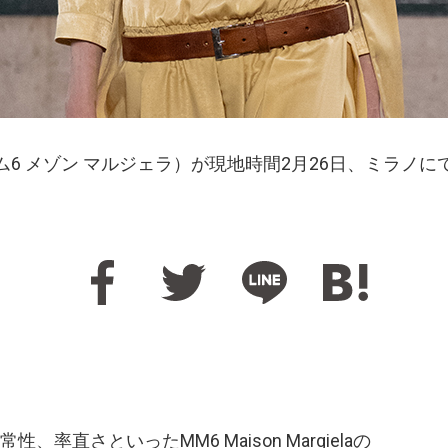
la（エムエム6 メゾン マルジェラ）が現地時間2月26日、ミラ
率直さといったMM6 Maison Margielaの