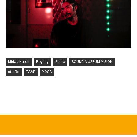
Midas Hutch
Royalty
Seiho
SOUND MUSEUM VISION
starRo
TAAR
YOSA