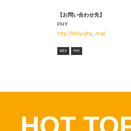
【お問い合わせ先】
PHY
http://bit.ly/phy_mail
MEG
PHY
HOT TO