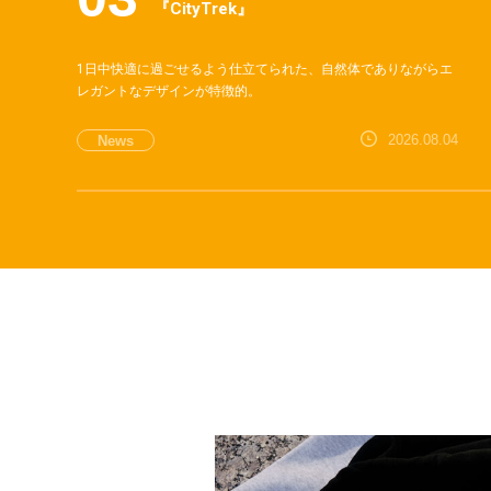
『CityTrek』
1日中快適に過ごせるよう仕立てられた、自然体でありながらエ
レガントなデザインが特徴的。
2026.08.04
News