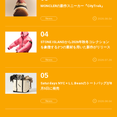
MONCLERの新作スニーカー『CityTrek』
News
2026.08.04
STONE ISLANDから2026年秋冬コレクション
を象徴する2つの素材を用いた新作がリリース
News
2026.07.29
Saturdays NYC × L.L.Beanのトートバッグが8
月5日に発売
News
2026.08.04