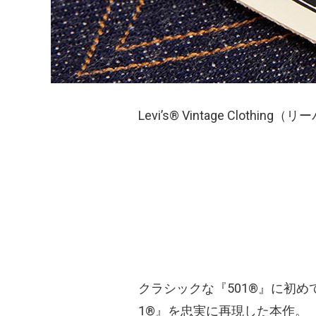
Levi’s® Vintage Clot
クラシックな『501®』に初め
1®』を忠実に再現した本作。