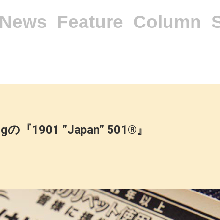
News
Feature
Column
hingの『1901 ”Japan” 501®』