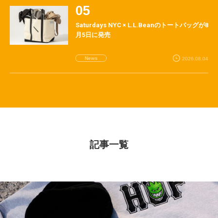
Saturdays NYC × L.L.Beanのトートバッグが8
月5日に発売
News
2026.08.04
記事一覧