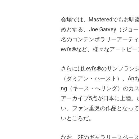
会場では、Masteredでもお馴
めとする、Joe Garvey（
名のコンテンポラリーアーティ
evi’s®など、様々なアートピ
さらにはLevi’s®のサンフランシ
（ダミアン・ハースト）、Andy W
ng（キース・へリング）のカ
アーカイブ5点が日本に上陸。
い、ファン垂涎の作品となって
いところだ。
なお、2Fのギャラリースペー