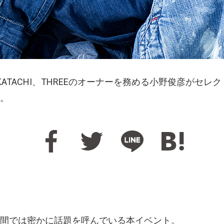
ALにて、KATACHI、THREEのオーナーを務める小野俊彦
。
間では密かに話題を呼んでいる本イベント。