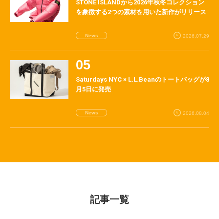
STONE ISLANDから2026年秋冬コレクション
を象徴する2つの素材を用いた新作がリリース
News
2026.07.29
Saturdays NYC × L.L.Beanのトートバッグが8
月5日に発売
News
2026.08.04
記事一覧