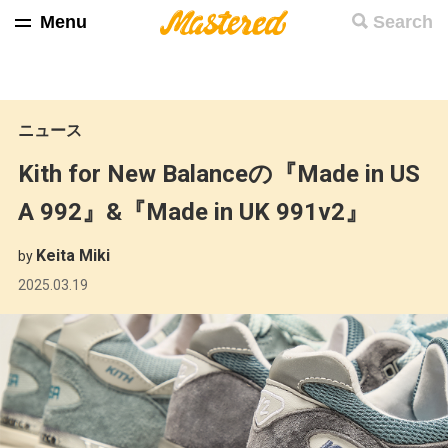
Menu
Search
ニュース
Kith for New Balanceの『Made in US
A 992』&『Made in UK 991v2』
Keita Miki
by
2025.03.19