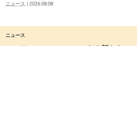
ニュース
2026.08.08
ニュース
sacaiとJ.M. WESTONによる新たなコ
ラボレーションシューズ2型が3月28
日にリリース
Keita Miki
by
2025.03.19