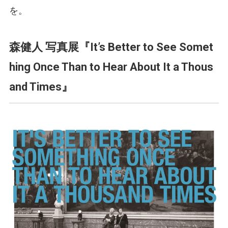
を。
森健人 写真展『It’s Better to See Somet
hing Once Than to Hear About It a Thous
and Times』