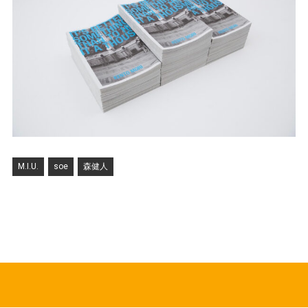
M.I.U.
soe
森健人