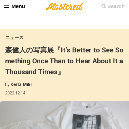
Menu
Search
ニュース
森健人の写真展『It’s Better to See So
mething Once Than to Hear About It a
Thousand Times』
Keita Miki
by
2022.12.14