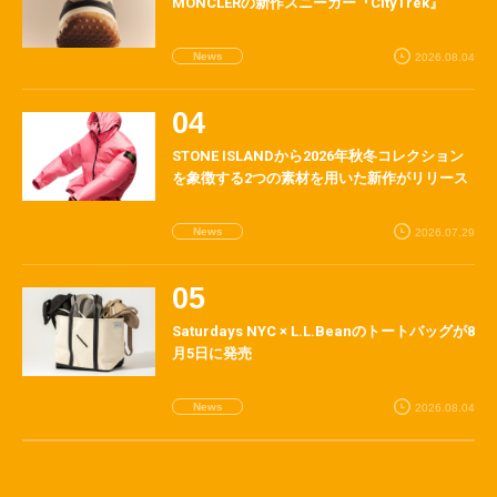
MONCLERの新作スニーカー『CityTrek』
News
2026.08.04
STONE ISLANDから2026年秋冬コレクション
を象徴する2つの素材を用いた新作がリリース
News
2026.07.29
Saturdays NYC × L.L.Beanのトートバッグが8
月5日に発売
News
2026.08.04