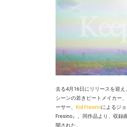
去る4月16日にリリースを迎
シーンの若きビートメイカー、
ーサー、
Kid Fresino
によるジョイン
Fresino』。同作品より、収録曲と
開された。