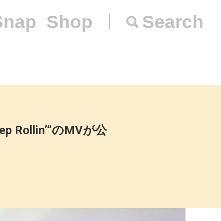
Snap
Shop
Search
Rollin’”のMVが公