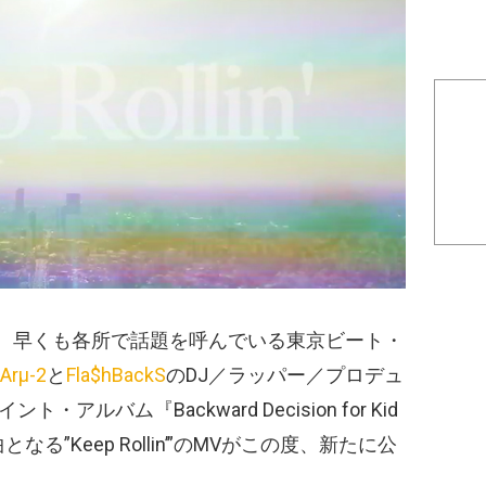
え、早くも各所で話題を呼んでいる東京ビート・
Arµ-2
と
Fla$hBackS
のDJ／ラッパー／プロデュ
ト・アルバム『Backward Decision for Kid
なる”Keep Rollin’”のMVがこの度、新たに公