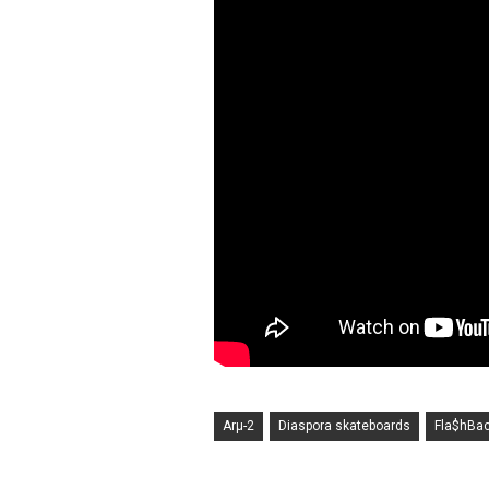
Arµ-2
Diaspora skateboards
Fla$hBa