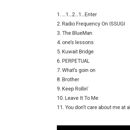
1. …1…2…1…Enter
2. Radio Frequency On ISSUGI
3. The BlueMan
4. one’s lessons
5. Kuwait Bridge
6. PERPETUAL
7. What’s goin on
8. Brother
9. Keep Rollin’
10. Leave It To Me
11. You don’t care about me at al