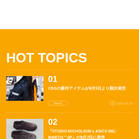
HOT TOPICS
CDGの新作アイテムが8月5日より順次発売
News
2026.08.04
『STUDIO NICHOLSON x ASICS GEL-
KINETIC™ SP』が8月7日に発売