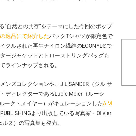
トである”自然との共存”をテーマにした今回のポップ
の逸品にて紹介した
パックTシャツが限定色で
クルされた再生ナイロン繊維のECONYL®で
タージャケットとドローストリングバッグも
てラインナップされる。
ズコレクションや、JIL SANDER（ジル サ
ィレクターであるLucie Meier（ルーシ
er（ルーク・メイヤー）がキュレーションした
A M
ER PUBLISHINGより出版している写真家・Olivier
ルヴェルヌ）の写真集も発売。