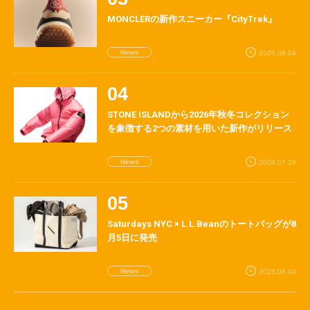
MONCLERの新作スニーカー『CityTrek』
News
2026.08.04
STONE ISLANDから2026年秋冬コレクション
を象徴する2つの素材を用いた新作がリリース
News
2026.07.29
Saturdays NYC × L.L.Beanのトートバッグが8
月5日に発売
News
2026.08.04