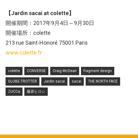
【Jardin sacai at colette】
開催期間：2017年9月4日～9月30日
開催場所：colette
213 rue Saint-Honoré 75001 Paris
www.colette.fr
colette
CONVERSE
Craig McDean
fragment design
GLOBE-TROTTER
Jardin sacai
sacai
THE NORTH FACE
ZUCCa
藤原ヒロシ