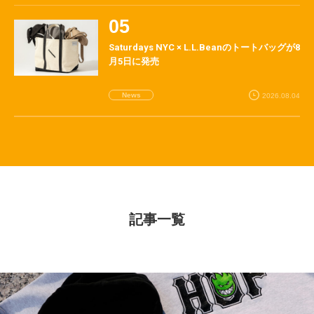
Saturdays NYC × L.L.Beanのトートバッグが8
月5日に発売
News
2026.08.04
記事一覧