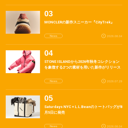
MONCLERの新作スニーカー『CityTrek』
News
2026.08.04
STONE ISLANDから2026年秋冬コレクション
を象徴する2つの素材を用いた新作がリリース
News
2026.07.29
Saturdays NYC × L.L.Beanのトートバッグが8
月5日に発売
News
2026.08.04