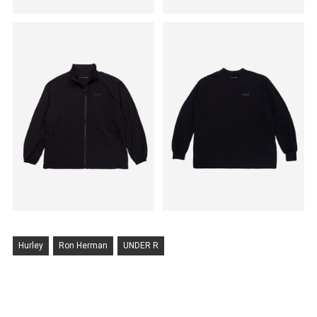
Hurley
Ron Herman
UNDER R