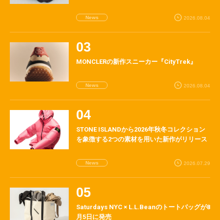
News
2026.08.04
MONCLERの新作スニーカー『CityTrek』
News
2026.08.04
STONE ISLANDから2026年秋冬コレクション
を象徴する2つの素材を用いた新作がリリース
News
2026.07.29
Saturdays NYC × L.L.Beanのトートバッグが8
月5日に発売