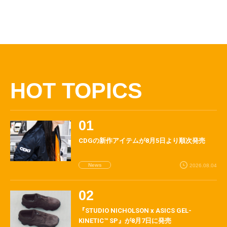
HOT TOPICS
CDGの新作アイテムが8月5日より順次発売
News
2026.08.04
『STUDIO NICHOLSON x ASICS GEL-
KINETIC™ SP』が8月7日に発売