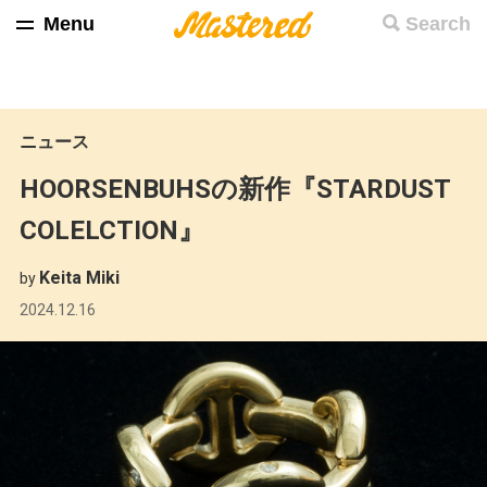
Menu
Search
ニュース
HOORSENBUHSの新作『STARDUST
COLELCTION』
Keita Miki
by
2024.12.16