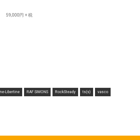
59,000円 + 税
ine-Libertine
RAF SIMONS
RockSteady
ts(s)
vasco