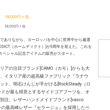
58,000円 + 税
舗でありながら、ヨーロッパを中心に世界中から厳選
DICT
（ホームディクト）
]が5周年を迎えた。これを
スペシャル記念アイテムの販売がスタート。
アの注目ブランド[CAMO
（カモ）
]からも大
、イタリア産の超高級ファブリック『ラナウ
、明石けんじが手がける[RockSteady
（ロ
ンドが最も得意とするサイドゴアブーツを、オ
注。レザーハンドメイドブランド[vasco
ンの最高峰レザー『セラージュ』を採用したベ