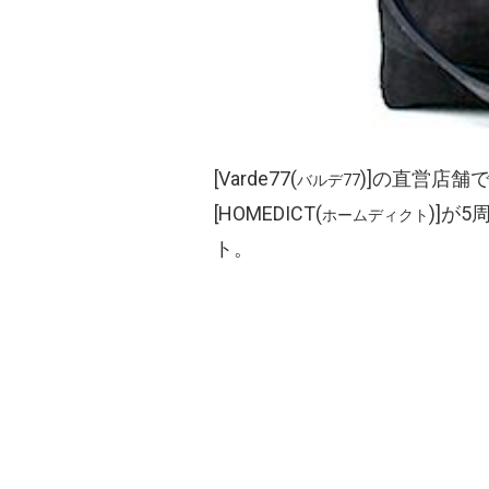
[Varde77(
)]の直営店
バルデ77
[HOMEDICT(
)]が
ホームディクト
ト。