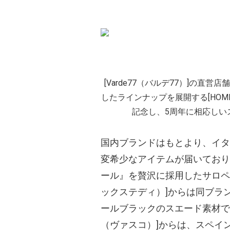
[Varde77
（バルデ77）
]の直営店
したラインナップを展開する[HOME
記念し、5周年に相応しい
国内ブランドはもとより、イタリ
変希少なアイテムが届いており
ール』を贅沢に採用したサロペット
ックステディ）
]からは同ブラ
ールブラックのスエード素材で別
（ヴァスコ）
]からは、スペイ