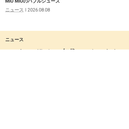
MIU MIUのバブルシューズ
ニュース
2026.08.08
ニュース
Hombre Niñoと80年代のスケートカ
ルチャーをフォーカスした”Yoshiro
Higai”によるBEAUTY&YOUTH限定T
シャツ
Mastered編集部
by
2016.07.07