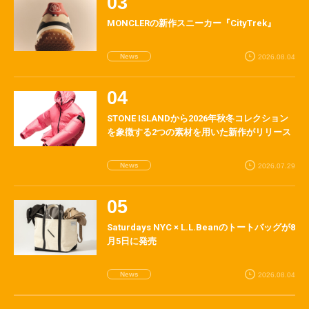
MONCLERの新作スニーカー『CityTrek』
News
2026.08.04
STONE ISLANDから2026年秋冬コレクション
を象徴する2つの素材を用いた新作がリリース
News
2026.07.29
Saturdays NYC × L.L.Beanのトートバッグが8
月5日に発売
News
2026.08.04