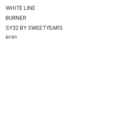
WHITE LINE
BURNER
SY32 BY SWEETYEARS
ROFL
etc…
ALL 50%~70%OFF
※カードのご利用はVISA/MasterCardのみとし、10,
000円以上1括払いのみとさせて頂きます
※一度お買い上げの商品の返品・交換はできません
のでご了承下さい
【お問い合わせ先】