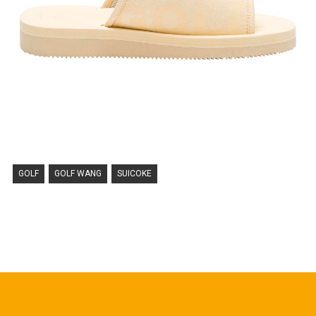
GOLF
GOLF WANG
SUICOKE