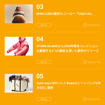
MONCLERの新作スニーカー『CityTrek』
News
2026.08.04
STONE ISLANDから2026年秋冬コレクション
を象徴する2つの素材を用いた新作がリリース
News
2026.07.29
Saturdays NYC × L.L.Beanのトートバッグが8
月5日に発売
News
2026.08.04