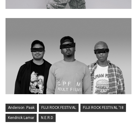
Anderson .Paak
FUJI ROCK FESTIVAL
FUJI ROCK FESTIVAL ’18
Kendrick Lamar
N.E.R.D