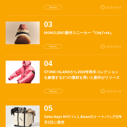
News
2026.08.04
MONCLERの新作スニーカー『CityTrek』
News
2026.08.04
STONE ISLANDから2026年秋冬コレクション
を象徴する2つの素材を用いた新作がリリース
News
2026.07.29
Saturdays NYC × L.L.Beanのトートバッグが8
月5日に発売