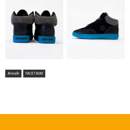
Airwalk
FACETASM