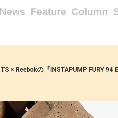
News
Feature
Column
TS × Reebokの『INSTAPUMP FURY 94 