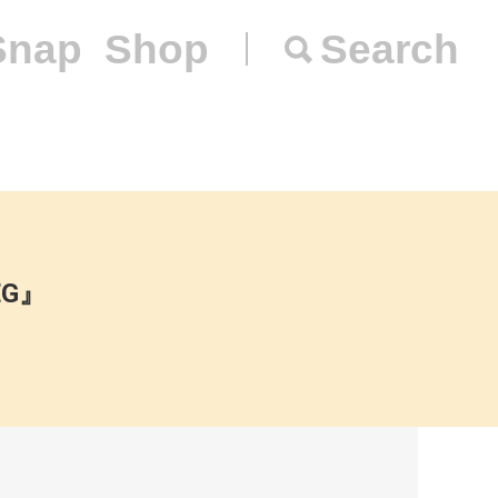
Snap
Shop
Search
EG』