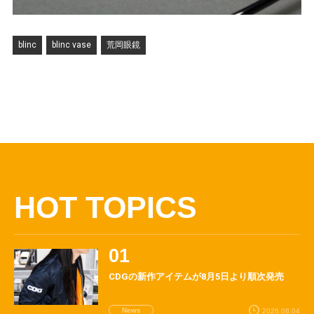
blinc
blinc vase
荒岡眼鏡
HOT TOPICS
CDGの新作アイテムが8月5日より順次発売
News
2026.08.04