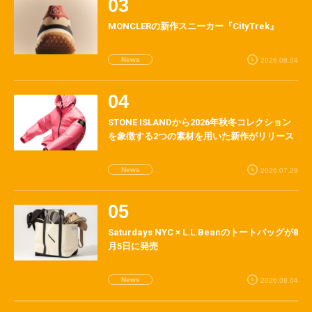
MONCLERの新作スニーカー『CityTrek』
News
2026.08.04
STONE ISLANDから2026年秋冬コレクション
を象徴する2つの素材を用いた新作がリリース
News
2026.07.29
Saturdays NYC × L.L.Beanのトートバッグが8
月5日に発売
News
2026.08.04