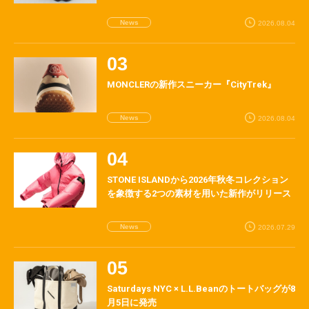
News
2026.08.04
MONCLERの新作スニーカー『CityTrek』
News
2026.08.04
STONE ISLANDから2026年秋冬コレクション
を象徴する2つの素材を用いた新作がリリース
News
2026.07.29
Saturdays NYC × L.L.Beanのトートバッグが8
月5日に発売