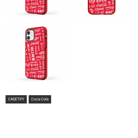
CASETiFY
Coca-Cola