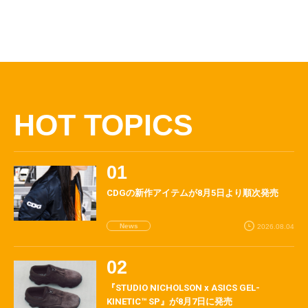
HOT TOPICS
CDGの新作アイテムが8月5日より順次発売
News
2026.08.04
『STUDIO NICHOLSON x ASICS GEL-
KINETIC™ SP』が8月7日に発売