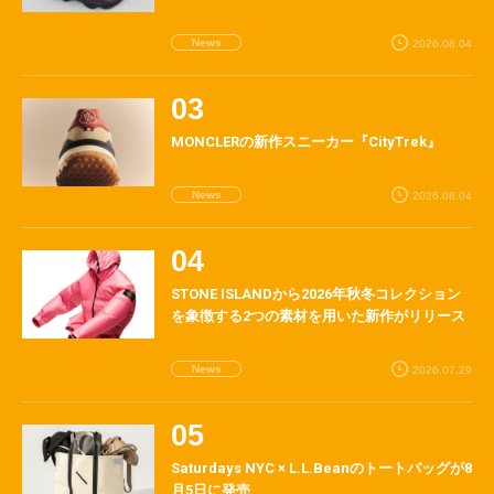
News
2026.08.04
MONCLERの新作スニーカー『CityTrek』
News
2026.08.04
STONE ISLANDから2026年秋冬コレクション
を象徴する2つの素材を用いた新作がリリース
News
2026.07.29
Saturdays NYC × L.L.Beanのトートバッグが8
月5日に発売