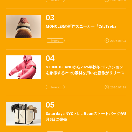
2026.08.04
MONCLERの新作スニーカー『CityTrek』
News
2026.08.04
STONE ISLANDから2026年秋冬コレクション
を象徴する2つの素材を用いた新作がリリース
News
2026.07.29
Saturdays NYC × L.L.Beanのトートバッグが8
月5日に発売