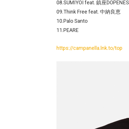
08.SUMIYOI feat. 鎮座DOPENES
09.Think Free feat. 中納良恵
10.Palo Santo
11.PEARE
https://campanella.lnk.to/top