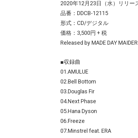
2020年12月23日（水）リリー
品番：DDCB-12115
形式：CD/デジタル
価格：3,500円 + 税
Released by MADE DAY MAIDER
■収録曲
01.AMULUE
02.Bell Bottom
03.Douglas Fir
04.Next Phase
05.Hana Dyson
06.Freeze
07.Minstrel feat. ERA