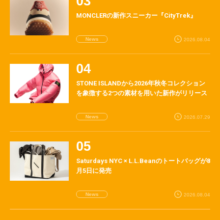
MONCLERの新作スニーカー『CityTrek』
News
2026.08.04
STONE ISLANDから2026年秋冬コレクション
を象徴する2つの素材を用いた新作がリリース
News
2026.07.29
Saturdays NYC × L.L.Beanのトートバッグが8
月5日に発売
News
2026.08.04