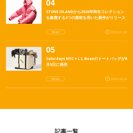
STONE ISLANDから2026年秋冬コレクション
を象徴する2つの素材を用いた新作がリリース
News
2026.07.29
Saturdays NYC × L.L.Beanのトートバッグが8
月5日に発売
News
2026.08.04
記事一覧