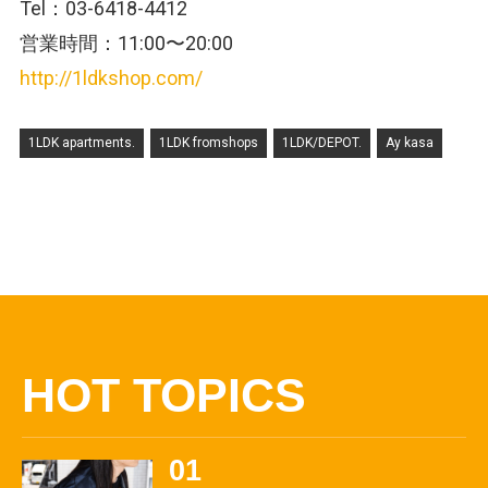
Tel：03-6418-4412
営業時間：11:00〜20:00
http://1ldkshop.com/
1LDK apartments.
1LDK fromshops
1LDK/DEPOT.
Ay kasa
HOT TOPICS